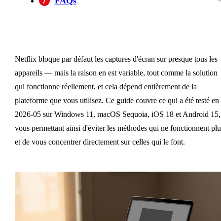
7
FAQs
Pourquoi ma capture d'écran Netflix apparaît-
Est-il illégal de prendre une capture d'écran de
Puis-je capturer Netflix sur iPhone sans que
Quelle est la meilleure façon de capturer une
elle noire sur Windows ?
Netflix ?
cela devienne noir en 2026 ?
image de Netflix pour un fond d'écran ?
Netflix bloque par défaut les captures d'écran sur presque tous les
appareils — mais la raison en est variable, tout comme la solution
qui fonctionne réellement, et cela dépend entièrement de la
plateforme que vous utilisez. Ce guide couvre ce qui a été testé en
2026-05 sur Windows 11, macOS Sequoia, iOS 18 et Android 15,
vous permettant ainsi d'éviter les méthodes qui ne fonctionnent plu
et de vous concentrer directement sur celles qui le font.