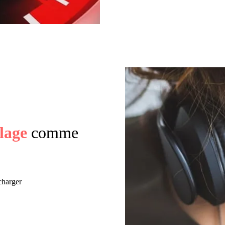
lage
comme
écharger