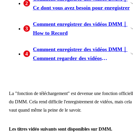
2
Ce dont vous avez besoin pour enregistrer
Installons le logiciel et commençons à
Comment enregistrer des vidéos DMM｜
3
enregistrer !
How to Record
Installer le téléchargeur BBFly DMM
Démarrer l'enregistrement
Que faire si vous ne parvenez pas à télécharger
La version d'essai gratuite a une limite sur le
Comment enregistrer des vidéos DMM｜
4
une vidéo ?
nombre d'enregistrements
Comment regarder des vidéos
enregistrées
Comment regarder des vidéos enregistrées
Comment mettre les vidéos enregistrées sur
votre Smartphone ou votre Tablette
La "fonction de téléchargement" est devenue une fonction officiel
du DMM. Cela rend difficile l'enregistrement de vidéos, mais cela
vaut quand même la peine de le savoir.
Les titres vidéo suivants sont disponibles sur DMM.