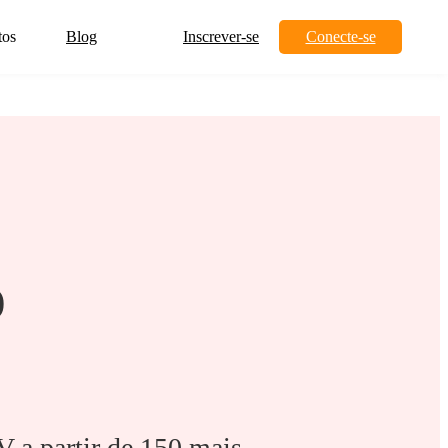
tos
Blog
Inscrever-se
Conecte-se
o
a partir de 150 mais