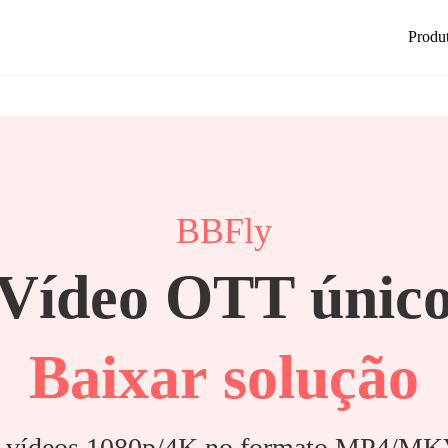
Produ
BBFly
Vídeo OTT únic
Baixar solução
 vídeos 1080p/4K no formato MP4/MKV 