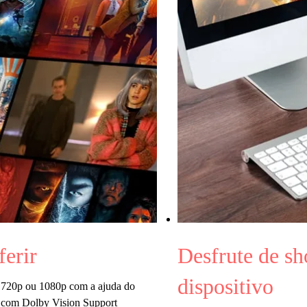
ferir
Desfrute de sh
dispositivo
m 720p ou 1080p com a ajuda do
 com Dolby Vision Support