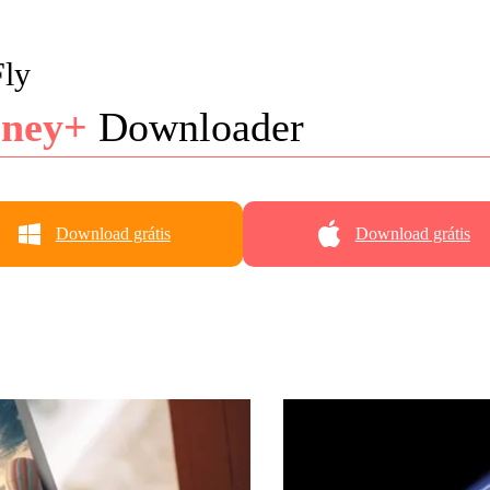
ly
sney+
Downloader
Download grátis
Download grátis