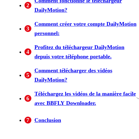
Comment fonctionne le téléchargeur
2
DailyMotion?
Comment créer votre compte DailyMotion
3
personnel:
Profitez du téléchargeur DailyMotion
4
depuis votre téléphone portable.
Comment télécharger des vidéos
5
DailyMotion?
Téléchargez les vidéos de la manière facile
6
avec BBFLY Downloader.
À propos de Bbfly:
Comment télécharger des vidéos DailyMotion
7
Conclusion
avec l'outil BBFLY?