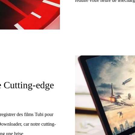
réduire votre heure de téléchar
 Cutting-edge
registrer des films Tubi pour
ownloader, car notre cutting-
ing une brise