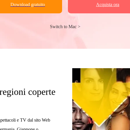
Download gratuito
Acquista ora
Switch to Mac >
regioni coperte
spettacoli e TV dal sito Web
 Germania, Giappone o