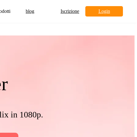
odotti
blog
Iscrizione
Login
r
lix in 1080p.