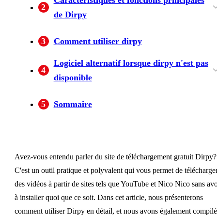
2
de Dirpy
Capable de lire et d'éditer des balises ID3
Fonction de coupe vidéo
Navigateur intégré pour un accès facile aux
3
Comment utiliser dirpy
vidéos
Logiciel alternatif lorsque dirpy n'est pas
4
disponible
Bbfly Downloader
Leawo Prof. Media
Téléchargeur de vidéos gratuites
5
Sommaire
Avez-vous entendu parler du site de téléchargement gratuit Dirpy?
C'est un outil pratique et polyvalent qui vous permet de télécharge
des vidéos à partir de sites tels que YouTube et Nico Nico sans avo
à installer quoi que ce soit. Dans cet article, nous présenterons
comment utiliser Dirpy en détail, et nous avons également compilé