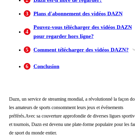
3
Plans d'abonnement des vidéos DAZN
Pouvez-vous télécharger des vidéos DAZN
4
pour regarder hors ligne?
5
Comment télécharger des vidéos DAZN?
Fonctionnalités de Bbfly Downloader
Étapes pour télécharger des vidéos dazn avec
6
Conclusion
bbfly
Dazn, un service de streaming mondial, a révolutionné la façon do
les amateurs de sports consomment leurs jeux et événements
préférés.Avec sa couverture approfondie de diverses ligues sportiv
et tournois, Dazn est devenu une plate-forme populaire pour les fa
de sport du monde entier.