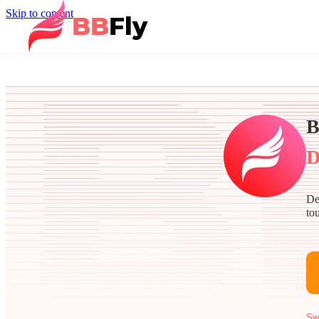
Skip to content
B
D
De
to
Sw