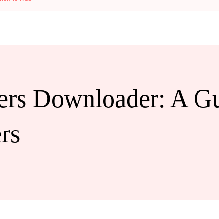
zers Downloader: A Gu
rs