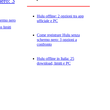
ero: 3
Hulu offline: 2 opzioni tra app
hermo nero
ufficiale e PC
n limiti
Come registrare Hulu senza
schermo nero: 3 opzioni a
confronto
Hulu offline in Italia: 25
download, limiti e PC