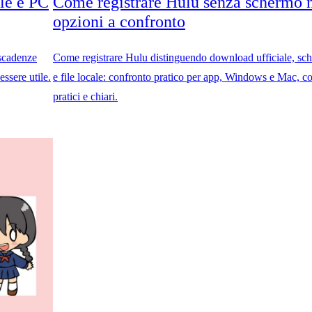
ale e PC
Come registrare Hulu senza schermo n
opzioni a confronto
 scadenze
Come registrare Hulu distinguendo download ufficiale, sc
ssere utile.
e file locale: confronto pratico per app, Windows e Mac, co
pratici e chiari.