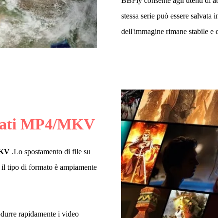
BBFly consente agli utenti di a
stessa serie può essere salvata i
dell'immagine rimane stabile e
ati MP4/MKV
KV
.Lo spostamento di file su
il tipo di formato è ampiamente
odurre rapidamente i video