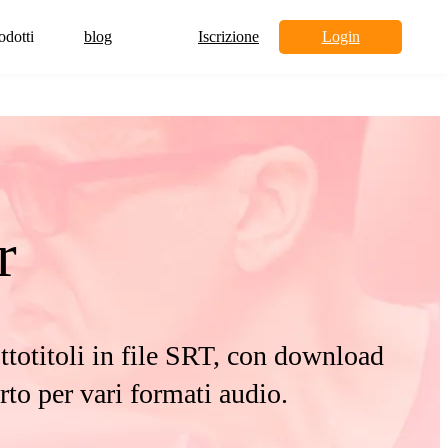
odotti
blog
Iscrizione
Login
r
totitoli in file SRT, con download
to per vari formati audio.