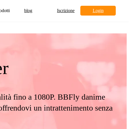
odotti
blog
Iscrizione
Login
r
qualità fino a 1080P. BBFly danime
offrendovi un intrattenimento senza