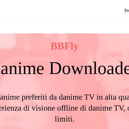
Pr
BBFly
danime Downloade
li anime preferiti da danime TV in alta 
rienza di visione offline di danime TV, 
limiti.