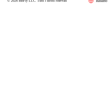
Italiano
© 2026 BBFly LLC. Tutti i diritti riservati