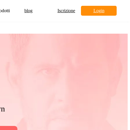
odotti
blog
Iscrizione
Login
yn