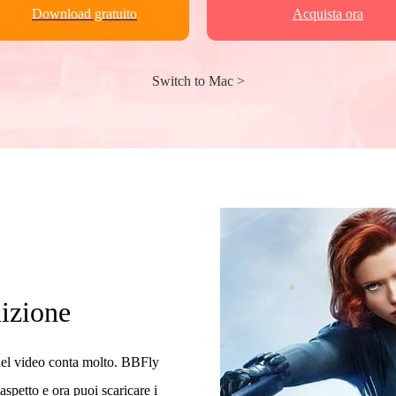
Download gratuito
Acquista ora
Switch to Mac >
nizione
 del video conta molto. BBFly
spetto e ora puoi scaricare i