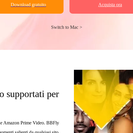
Download gratuito
Acquista ora
Switch to Mac >
no supportati per
ile Amazon Prime Video. BBFly
menti salienti da qualsiasi sito