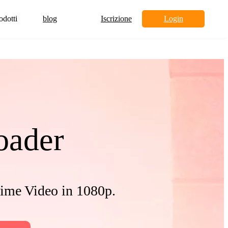
odotti
blog
Iscrizione
Login
oader
rime Video in 1080p.