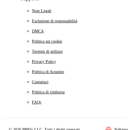
Note Legali
Esclusione di responsabilità
DMCA
Politica sui cookie
Termini di utilizzo
Privacy Policy
Politica di Acquisto
Contattaci
Politica di rimborso
FAQs
Italiano
© 2026 BBFly LLC. Tutti i diritti riservati