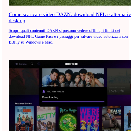
Come scaricare video DAZN: download NFL e alternativ
desktop
Scopri quali contenuti DAZN si possono vedere offline, i limiti dei
download NFL Game Pass e i passaggi per salvare video autorizzati con
BBFly su Windows e Mac.