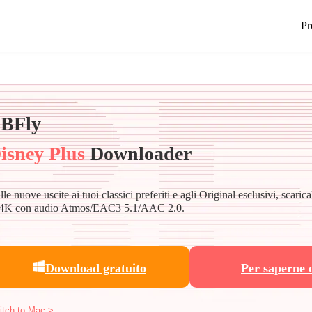
Pr
BFly
isney Plus
Downloader
le nuove uscite ai tuoi classici preferiti e agli Original esclusivi, scaric
 4K con audio Atmos/EAC3 5.1/AAC 2.0.
Download gratuito
Per saperne 
itch to Mac >