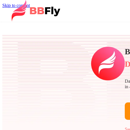
Skip to content
B
D
Dal
in
Sw