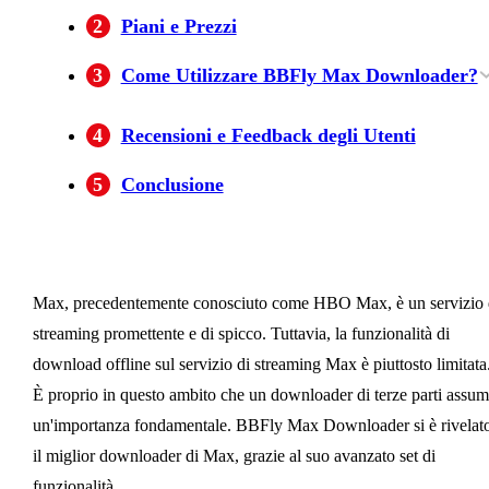
2
Piani e Prezzi
3
Come Utilizzare BBFly Max Downloader?
Passo 1. Scarica e Installa BBFly Max
Passo 2. Accedi a Max tra i Servizi di
Passo 3. Riproduci il Video che Desideri
Passo 4. Scarica il Video
4
Recensioni e Feedback degli Utenti
Downloader
Streaming Disponibili
Scaricare
5
Conclusione
Max, precedentemente conosciuto come HBO Max, è un servizio 
streaming promettente e di spicco. Tuttavia, la funzionalità di
download offline sul servizio di streaming Max è piuttosto limitata
È proprio in questo ambito che un downloader di terze parti assu
un'importanza fondamentale. BBFly Max Downloader si è rivelat
il miglior downloader di Max, grazie al suo avanzato set di
funzionalità.