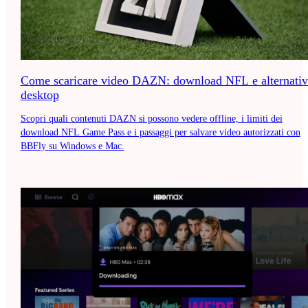
Come scaricare video DAZN: download NFL e alternativ
desktop
Scopri quali contenuti DAZN si possono vedere offline, i limiti dei
download NFL Game Pass e i passaggi per salvare video autorizzati con
BBFly su Windows e Mac.