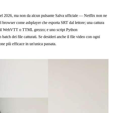
ix nel 2026, ma non da alcun pulsante Salva ufficiale — Netflix non ne
el browser come asbplayer che esporta SRT dal lettore; una cattura
va il WebVTT o TTML grezzo; e uno script Python
n batch dei file catturati. Se desideri anche il file video con ogni
one più efficace in un'unica passata.