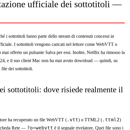
azione ufficiale dei sottotitoli —
ché i sottotitoli fanno parte dello stream di contenuti concessi in
ufficiale. I sottotitoli vengono caricati nel lettore come WebVTT o
mai offerto un pulsante Salva per essi. Inoltre, Netflix ha rimosso la
24, e il suo client Mac non ha mai avuto download — quindi, su
ile dei sottotitoli.
i sottotitoli: dove risiede realmente il
.vtt
.ttml2
ettore ha recuperato un file WebVTT (
) o TTML2 (
)
?o=webvtt
a scheda Rete —
è il segnale rivelatore. Quei file sono i