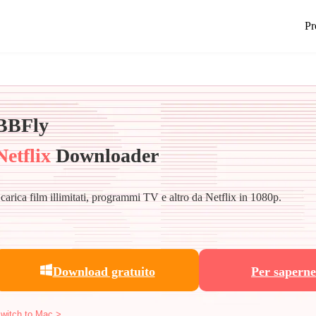
Pr
BBFly
Netflix
Downloader
carica film illimitati, programmi TV e altro da Netflix in 1080p.
Download gratuito
Per saperne
witch to Mac >