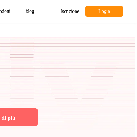
odotti
blog
Iscrizione
Login
 di più