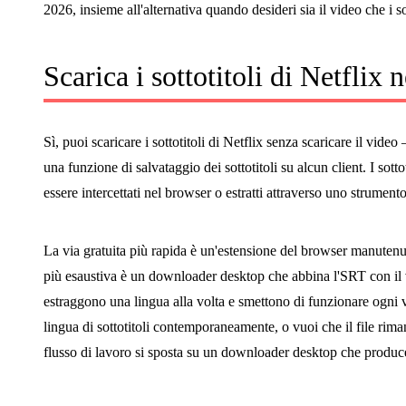
2026, insieme all'alternativa quando desideri sia il video che i sot
Scarica i sottotitoli di Netflix
Sì, puoi scaricare i sottotitoli di Netflix senza scaricare il vid
una funzione di salvataggio dei sottotitoli su alcun client. I 
essere intercettati nel browser o estratti attraverso uno strumento 
La via gratuita più rapida è un'estensione del browser manutenuta
più esaustiva è un downloader desktop che abbina l'SRT con il vi
estraggono una lingua alla volta e smettono di funzionare ogni v
lingua di sottotitoli contemporaneamente, o vuoi che il file rima
flusso di lavoro si sposta su un downloader desktop che produc