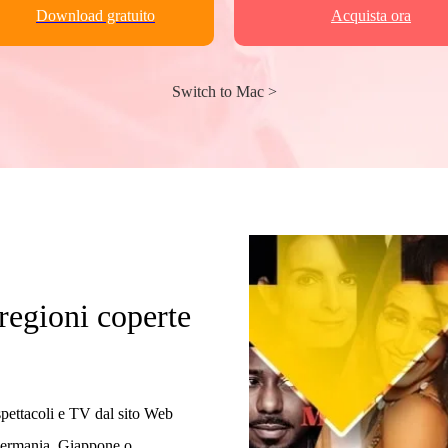
Download gratuito
Acquista ora
Switch to Mac >
regioni coperte
spettacoli e TV dal sito Web
 Germania, Giappone o