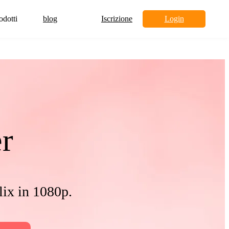
odotti
blog
Iscrizione
Login
r
lix in 1080p.