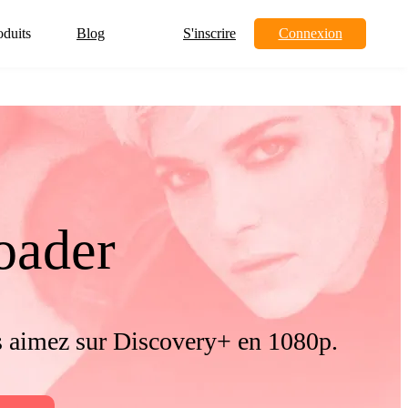
oduits
Blog
S'inscrire
Connexion
oader
s aimez sur Discovery+ en 1080p.