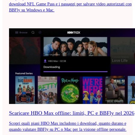
download NFL Game Pass e i passaggi per salvare video autorizzati con
BBFly su Windows e Mac.
Scaricare HBO Max offline: limiti, PC e BBFly nel 2026
Scopri quali piani HBO Max includono i download, quanto durano e
quando valutare BBFly su PC o Mac per la visione offline personale.