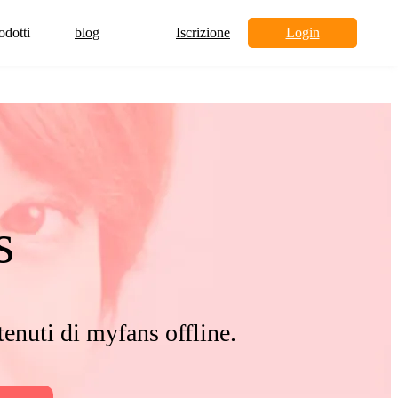
odotti
blog
Iscrizione
Login
s
enuti di myfans offline.