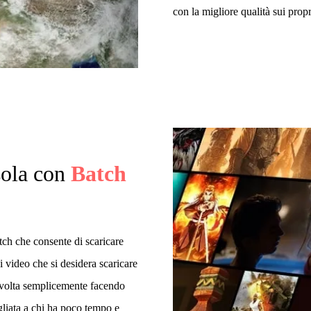
con la migliore qualità sui propr
sola con
Batch
h che consente di scaricare
 video che si desidera scaricare
la volta semplicemente facendo
gliata a chi ha poco tempo e