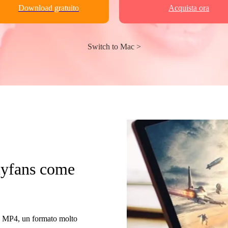
Download gratuito
Acquista ora
Switch to Mac >
 myfans come
to MP4, un formato molto