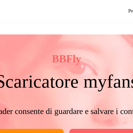
Pr
BBFly
Scaricatore myfan
 consente di guardare e salvare i cont