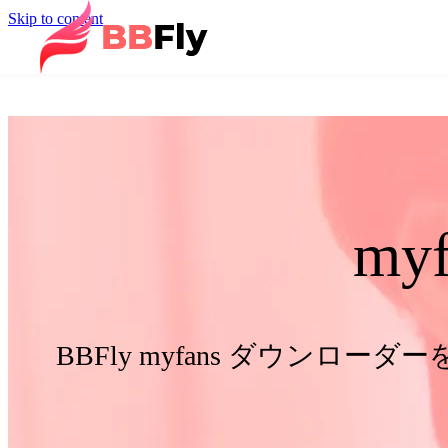
Skip to content
my
BBFly myfans ダウン