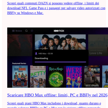
Scopri quali contenuti DAZN si possono vedere offline, i limiti dei
download NFL Game Pass e i passaggi per salvare video autorizzati con
BBFly su Windows e Mac.
Scaricare HBO Max offline: limiti, PC e BBFly nel 2026
Scopri quali piani HBO Max includono i download, quanto durano e