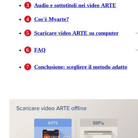
3
Audio e sottotitoli nei video ARTE
4
Cos'è Myarte?
5
Scaricare video ARTE su computer
Usare BBFly ARTE Downloader in 3 passagg
6
FAQ
Posso guardare un video ARTE scaricato
Perché il pulsante di download non compare s
Posso conservare più tracce audio nello stesso
BBFly ARTE Downloader è adatto a chi usa
7
Conclusione: scegliere il metodo adatto
durante un volo?
alcuni programmi ARTE?
video ARTE?
soltanto lo smartphone?