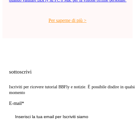
quando valutare BBFly su PC o Mac per la visione offline personale.
Per saperne di più
>
sottoscrivi
Iscriviti per ricevere tutorial BBFly e notizie. È possibile disdire in qualsi
momento
E-mail*