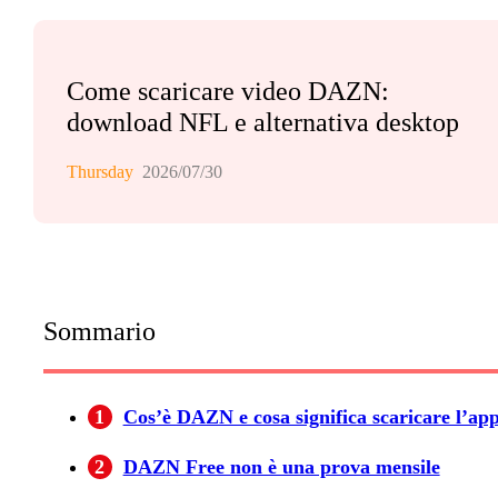
Come scaricare video DAZN:
download NFL e alternativa desktop
Thursday
2026/07/30
Sommario
1
Cos’è DAZN e cosa significa scaricare l’ap
2
DAZN Free non è una prova mensile