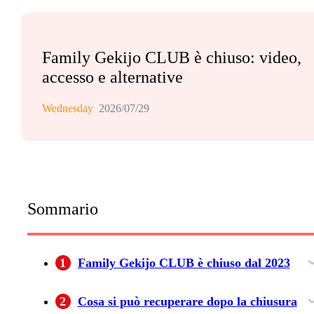
Family Gekijo CLUB è chiuso: video,
accesso e alternative
Wednesday
2026/07/29
Sommario
1
Family Gekijo CLUB è chiuso dal 2023
CLUB cessato, canale Family Gekijo attivo
Cosa resta accessibile oggi
2
Cosa si può recuperare dopo la chiusura