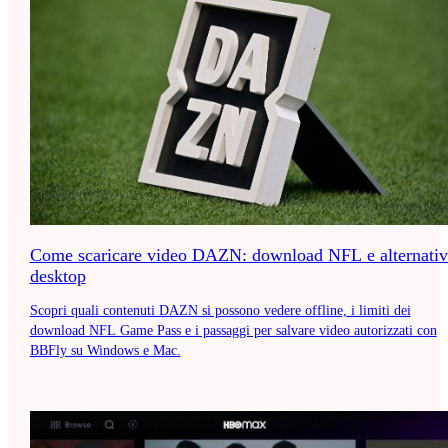
Come scaricare video DAZN: download NFL e alternativ
desktop
Scopri quali contenuti DAZN si possono vedere offline, i limiti dei
download NFL Game Pass e i passaggi per salvare video autorizzati con
BBFly su Windows e Mac.