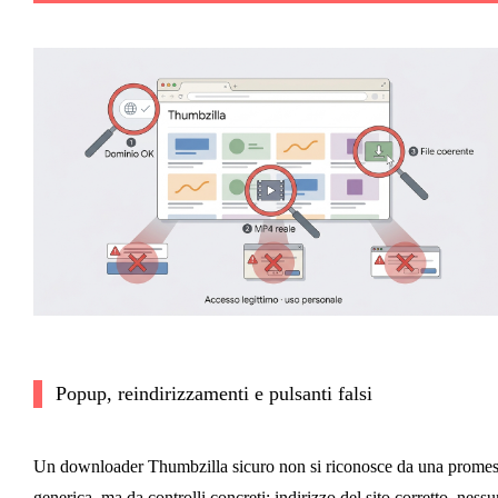
Popup, reindirizzamenti e pulsanti falsi
Un downloader Thumbzilla sicuro non si riconosce da una prome
generica, ma da controlli concreti: indirizzo del sito corretto, nessu