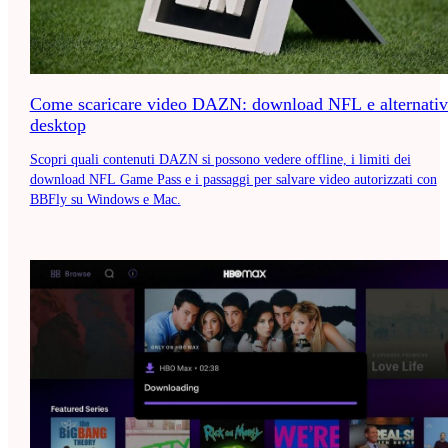
Come scaricare video DAZN: download NFL e alternativ
desktop
Scopri quali contenuti DAZN si possono vedere offline, i limiti dei
download NFL Game Pass e i passaggi per salvare video autorizzati con
BBFly su Windows e Mac.