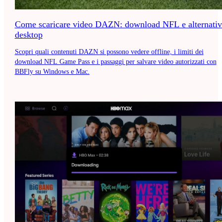
Come scaricare video DAZN: download NFL e alternativ
desktop
Scopri quali contenuti DAZN si possono vedere offline, i limiti dei
download NFL Game Pass e i passaggi per salvare video autorizzati con
BBFly su Windows e Mac.