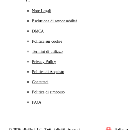
Note Legali
Esclusione di responsabilità
DMCA
Politica sui cookie
Termini di utilizzo
Privacy Policy
Politica di Acquisto
Contattaci
Politica di rimborso
FAQs
Italiano
© 2026 BBFly LLC. Tutti i diritti riservati