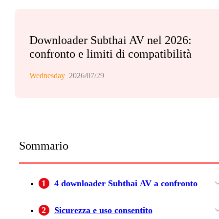
Downloader Subthai AV nel 2026:
confronto e limiti di compatibilità
Wednesday
2026/07/29
Sommario
1
4 downloader Subthai AV a confronto
MyStream Downloader: stato e compatibilità
BBFly Downloader: prova e procedura
Badass Downloader: stato non verificato
Adult Offline Downloader: nome non univoco
2
Sicurezza e uso consentito