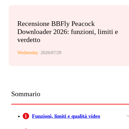
Recensione BBFly Peacock
Downloader 2026: funzioni, limiti e
verdetto
Wednesday
2026/07/29
Sommario
1
Funzioni, limiti e qualità video
Limiti del download ufficiale
Disponibilità e requisiti in Italia
Qualità, audio e sottotitoli
Sicurezza e uso personale