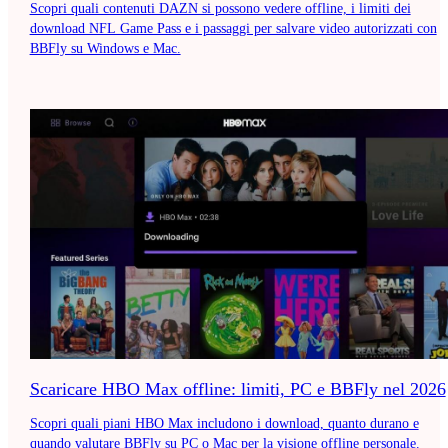
Scopri quali contenuti DAZN si possono vedere offline, i limiti dei
download NFL Game Pass e i passaggi per salvare video autorizzati con
BBFly su Windows e Mac.
Scaricare HBO Max offline: limiti, PC e BBFly nel 2026
Scopri quali piani HBO Max includono i download, quanto durano e
quando valutare BBFly su PC o Mac per la visione offline personale.