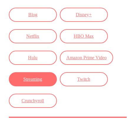
Blog
Disney+
Netflix
HBO Max
Hulu
Amazon Prime Video
Streaming
Twitch
Crunchyroll