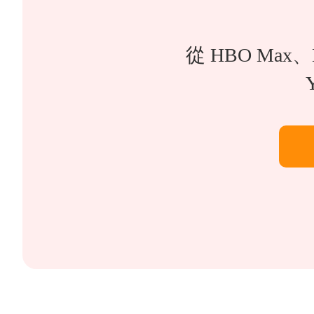
從 HBO Max、D