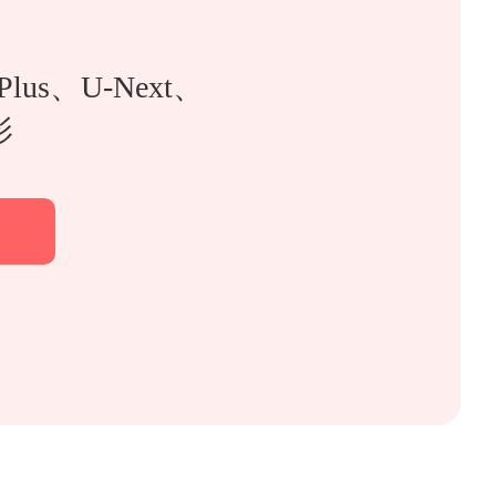
Plus、U-Next、
影