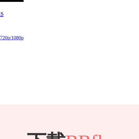
s
20p/1080p