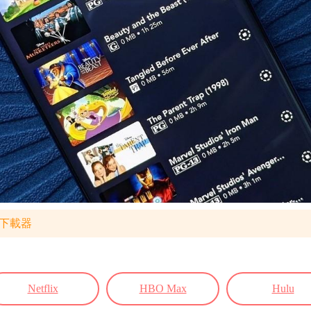
s 下載器
Netflix
HBO Max
Hulu