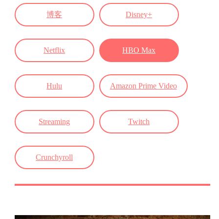
博客
Disney+
Netflix
HBO Max
Hulu
Amazon Prime Video
Streaming
Twitch
Crunchyroll