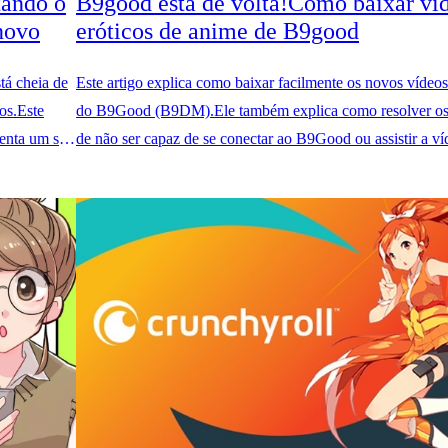
ando o
B9good está de volta!Como baixar ví
 novo
eróticos de anime de B9good
á cheia de
Este artigo explica como baixar facilmente os novos vídeo
os.Este
do B9Good (B9DM).Ele também explica como resolver os
enta um site
de não ser capaz de se conectar ao B9Good ou assistir a ví
B9good está seguro e se o B9good tem algum vírus.