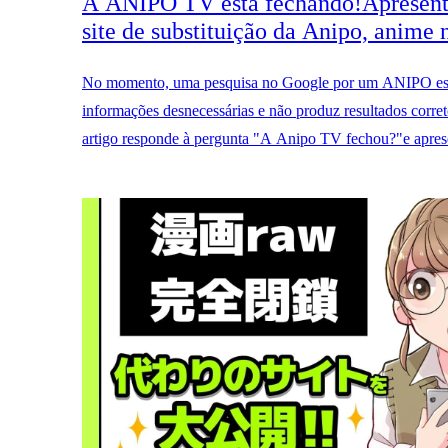
A ANIPO TV está fechando!Apresent
site de substituição da Anipo, anime
No momento, uma pesquisa no Google por um ANIPO est
informações desnecessárias e não produz resultados corret
artigo responde à pergunta "A Anipo TV fechou?"e apres
alternativo à Anipo.