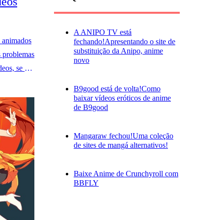
deos
A ANIPO TV está
s animados
fechando!Apresentando o site de
substituição da Anipo, anime
 problemas
novo
deos, se o
B9good está de volta!Como
baixar vídeos eróticos de anime
de B9good
Mangaraw fechou!Uma coleção
de sites de mangá alternativos!
Baixe Anime de Crunchyroll com
BBFLY