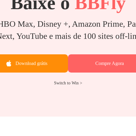
Baixe o
BBFly
 HBO Max, Disney +, Amazon Prime, Pa
ext, YouTube e mais de 100 sites off-li
Download grátis
Compre Agora
Switch to Win >