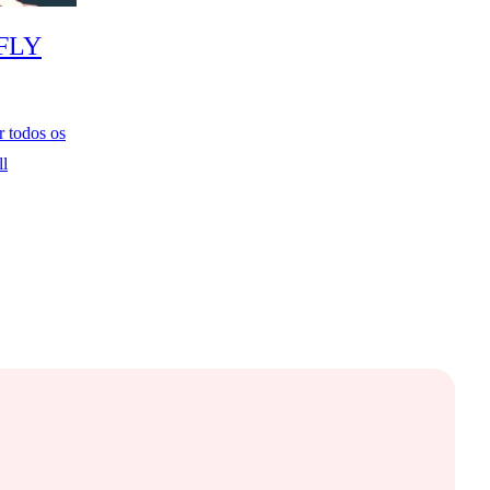
BFLY
 todos os
ll