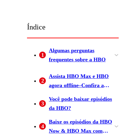
Índice
Algumas perguntas
1
frequentes sobre a HBO
Como ativar a HBO?
O que assistir na HBO GO?
Assista HBO Max e HBO
2
agora offline–Confira a
opção padrão para baixar
Você pode baixar episódios
3
programas da HBO
da HBO?
Baixe os episódios da HBO
4
Now & HBO Max com