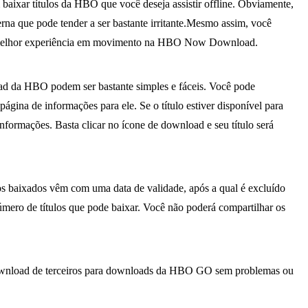
ixar títulos da HBO que você deseja assistir offline. Obviamente,
erna que pode tender a ser bastante irritante.Mesmo assim, você
 a melhor experiência em movimento na HBO Now Download.
nload da HBO podem ser bastante simples e fáceis. Você pode
página de informações para ele. Se o título estiver disponível para
formações. Basta clicar no ícone de download e seu título será
os baixados vêm com uma data de validade, após a qual é excluído
úmero de títulos que pode baixar. Você não poderá compartilhar os
 download de terceiros para downloads da HBO GO sem problemas ou