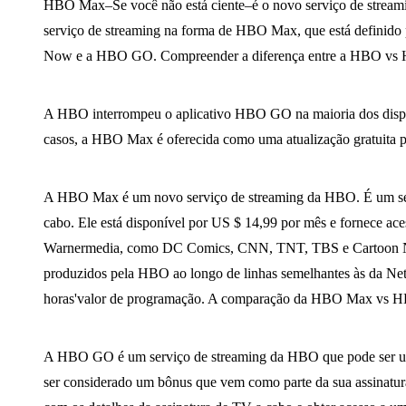
HBO Max–Se você não está ciente–é o novo serviço de strea
serviço de streaming na forma de HBO Max, que está definido 
Now e a HBO GO. Compreender a diferença entre a HBO vs HB
A HBO interrompeu o aplicativo HBO GO na maioria dos dispos
casos, a HBO Max é oferecida como uma atualização gratuita
A HBO Max é um novo serviço de streaming da HBO. É um serv
cabo. Ele está disponível por US $ 14,99 por mês e fornece ac
Warnermedia, como DC Comics, CNN, TNT, TBS e Cartoon Ne
produzidos pela HBO ao longo de linhas semelhantes às da Netf
horas'valor de programação. A comparação da HBO Max vs 
A HBO GO é um serviço de streaming da HBO que pode ser usa
ser considerado um bônus que vem como parte da sua assinatu