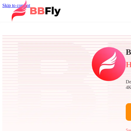
Skip to content
B
H
De
4K
Sw