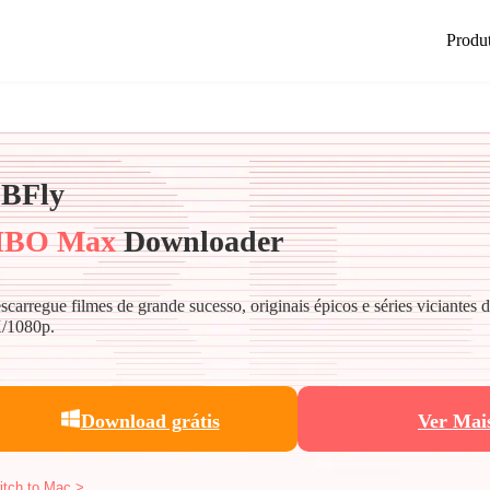
Produ
BFly
BO Max
Downloader
scarregue filmes de grande sucesso, originais épicos e séries viciant
/1080p.
Download grátis
Ver Mai
itch to Mac >