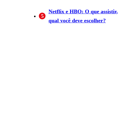
BBFLY em 1080p
Como você baixa episódios
Netflix e HBO: O que assistir,
5
da HBO com BBFLY:
qual você deve escolher?