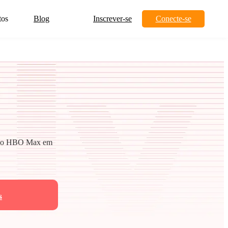
tos
Blog
Inscrever-se
Conecte-se
es do HBO Max em
s