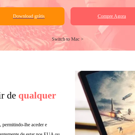
Download grátis
Compre Agora
Switch to Mac >
ir de
qualquer
 permitindo-lhe aceder e
ndentemente de estar nos EUA ou