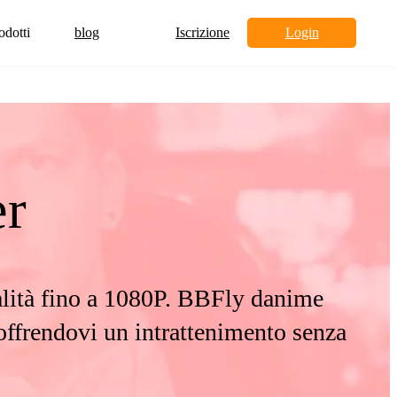
odotti
blog
Iscrizione
Login
r
qualità fino a 1080P. BBFly danime
offrendovi un intrattenimento senza