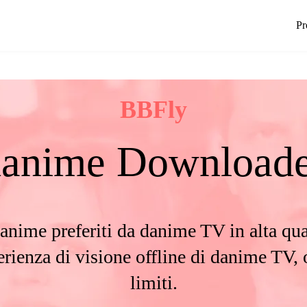
Pr
BBFly
danime Downloade
li anime preferiti da danime TV in alta 
rienza di visione offline di danime TV, 
limiti.