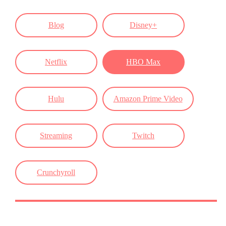
Blog
Disney+
Netflix
HBO Max
Hulu
Amazon Prime Video
Streaming
Twitch
Crunchyroll