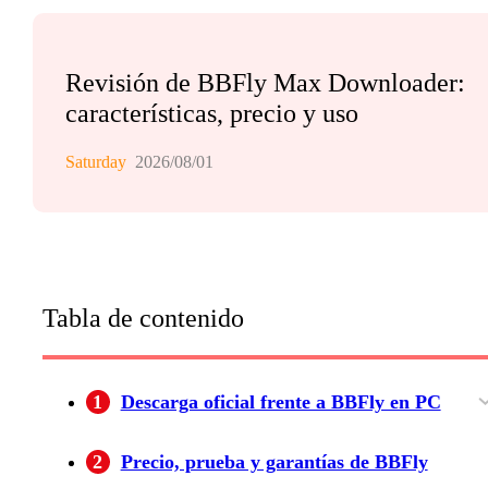
Revisión de BBFly Max Downloader:
características, precio y uso
Saturday
2026/08/01
Tabla de contenido
1
Descarga oficial frente a BBFly en PC
Cuándo basta la descarga oficial
Calidad, formatos, audio y subtítulos
2
Precio, prueba y garantías de BBFly