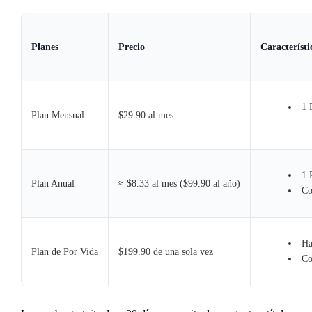
Planes
Precio
Característi
1 
Plan Mensual
$29.90 al mes
1 
Plan Anual
≈ $8.33 al mes ($99.90 al año)
Co
Ha
Plan de Por Vida
$199.90 de una sola vez
Co