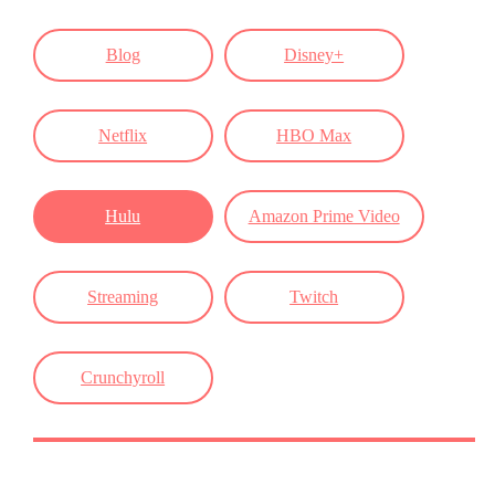
Blog
Disney+
Netflix
HBO Max
Hulu
Amazon Prime Video
Streaming
Twitch
Crunchyroll