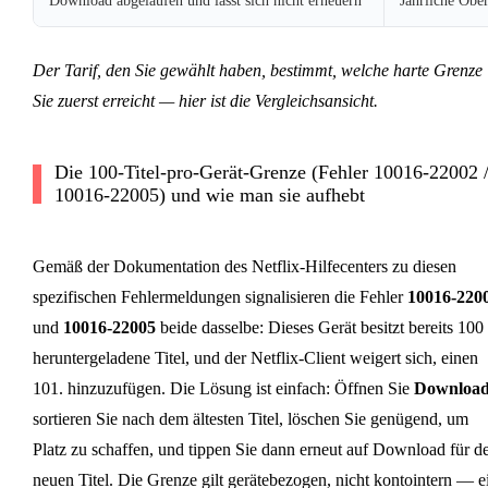
Download abgelaufen und lässt sich nicht erneuern
Jährliche Obe
Der Tarif, den Sie gewählt haben, bestimmt, welche harte Grenze
Sie zuerst erreicht — hier ist die Vergleichsansicht.
Die 100-Titel-pro-Gerät-Grenze (Fehler 10016-22002 
10016-22005) und wie man sie aufhebt
Gemäß der Dokumentation des Netflix-Hilfecenters zu diesen
spezifischen Fehlermeldungen signalisieren die Fehler
10016-220
und
10016-22005
beide dasselbe: Dieses Gerät besitzt bereits 100
heruntergeladene Titel, und der Netflix-Client weigert sich, einen
101. hinzuzufügen. Die Lösung ist einfach: Öffnen Sie
Download
sortieren Sie nach dem ältesten Titel, löschen Sie genügend, um
Platz zu schaffen, und tippen Sie dann erneut auf Download für d
neuen Titel. Die Grenze gilt gerätebezogen, nicht kontointern — e