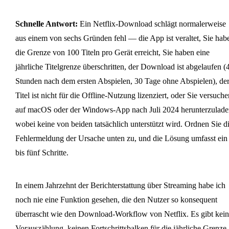
Mac herunter, jetzt wo die native App es nicht
wie unterscheidet es sich je nach Plan?
dauerhaft zu speichern, ohne dass sie ablaufen
Qualitätseinstellungen (Standard vs. Hoch)
bevor sie ablaufen?
Downloads speichern?
mehr unterstützt?
tatsächlich die Dateigröße und die 1080p-
Schnelle Antwort:
Ein Netflix-Download schlägt normalerweise
Ausgabe?
aus einem von sechs Gründen fehl — die App ist veraltet, Sie hab
die Grenze von 100 Titeln pro Gerät erreicht, Sie haben eine
jährliche Titelgrenze überschritten, der Download ist abgelaufen (
Stunden nach dem ersten Abspielen, 30 Tage ohne Abspielen), de
Titel ist nicht für die Offline-Nutzung lizenziert, oder Sie versuche
auf macOS oder der Windows-App nach Juli 2024 herunterzulade
wobei keine von beiden tatsächlich unterstützt wird. Ordnen Sie d
Fehlermeldung der Ursache unten zu, und die Lösung umfasst ein
bis fünf Schritte.
In einem Jahrzehnt der Berichterstattung über Streaming habe ich
noch nie eine Funktion gesehen, die den Nutzer so konsequent
überrascht wie den Download-Workflow von Netflix. Es gibt kein
Vorauszählung, keinen Fortschrittsbalken für die jährliche Grenze,