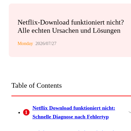
Netflix-Download funktioniert nicht?
Alle echten Ursachen und Lösungen
Monday
2026/07/27
Table of Contents
Netflix Download funktioniert nicht:
1
Schnelle Diagnose nach Fehlertyp
Grundlegende Prüfungen, die die meisten
Ordnen Sie das Symptom der Grundursache
Die 100-Titel-pro-Gerät-Grenze (Fehler 10016
Mit Werbung unterstützt vs. Standard vs.
Zu viele Geräte: die Grenze für gleichzeitige