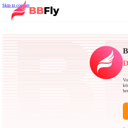
Skip to content
B
D
Vo
kö
he