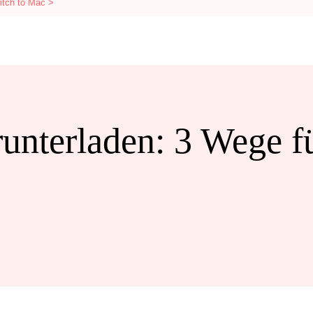
itch to Mac >
nterladen: 3 Wege f