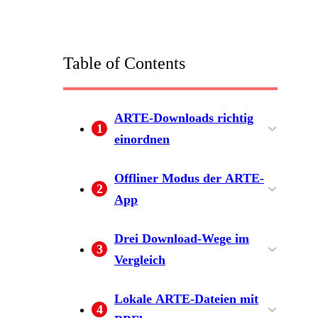
Table of Contents
ARTE-Downloads richtig
1
einordnen
App-Download und lokale
Offliner Modus der ARTE-
2
Datei im Unterschied
App
Geräte, Verfügbarkeit und
Drei Download-Wege im
3
Grenzen
Vergleich
ARTE-App für mobile
MediathekView für frei
Desktop-Downloader für
Lokale ARTE-Dateien mit
4
Offline-Nutzung
verfügbare Sendungen
lokale Dateien