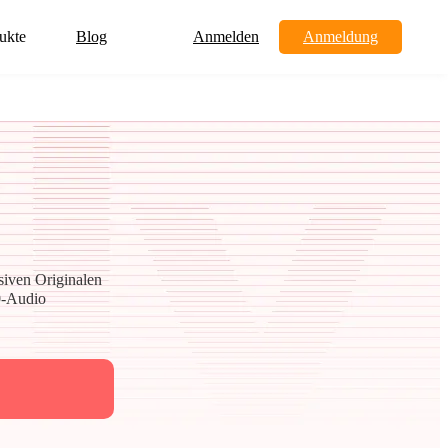
ukte
Blog
Anmelden
Anmeldung
siven Originalen
0-Audio