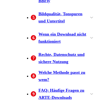
BBFly
Geeignet und weniger
Download in drei klaren
Bildqualität, Tonspuren
5
geeignet für
Schritten
und Untertitel
Qualität vor dem Speichern
Deutsche und französische
Wenn ein Download nicht
6
prüfen
Fassungen vergleichen
funktioniert
Titel, Region und
Eine passende Alternative
Rechte, Datenschutz und
7
Sprachfassung prüfen
wählen
sichere Nutzung
Welche Methode passt zu
8
wem?
FAQ: Häufige Fragen zu
9
ARTE-Downloads