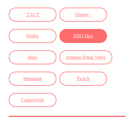
ブログ
Disney+
Netflix
HBO Max
Hulu
Amazon Prime Video
Streaming
Twitch
Crunchyroll