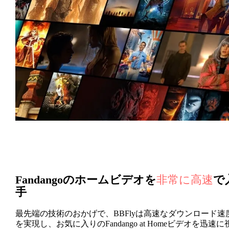
Fandangoのホームビデオを
非常に高速
で
手
最先端の技術のおかげで、BBFlyは高速なダウンロード速
を実現し、お気に入りのFandango at Homeビデオを迅速に