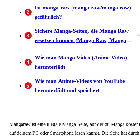
wiederhergestellt?
Ist manga raw (manga raw/manga raw)
2
gefährlich?
Sichere Manga-Seiten, die Manga Raw
3
ersetzen können (Manga Raw, Manga
Raw)
Manga Kingdom" mit über 3000 kostenlos
eBookJapan" mit über 5.000 kostenlosen
U-NEXT
FOD (Fuji Television On Demand)
Wie man Manga Video (Anime Video)
4
verfügbaren Manga-Titeln.
Manga
herunterlädt
Wie man Anime-Videos von YouTube
5
herunterlädt und speichert
Mangaraw ist eine illegale Manga-Seite, auf der du Manga kosten
auf deinem PC oder Smartphone lesen kannst. Die Seite hat durch