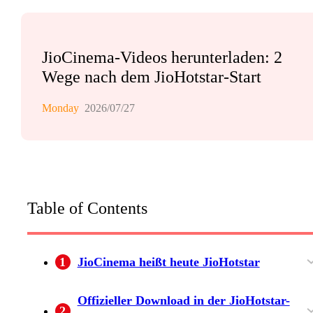
JioCinema-Videos herunterladen: 2
Wege nach dem JioHotstar-Start
Monday
2026/07/27
Table of Contents
1
JioCinema heißt heute JioHotstar
Was sich seit der Zusammenführung geändert
Was das für Nutzer in Deutschland bedeutet
Offizieller Download in der JioHotstar-
2
hat