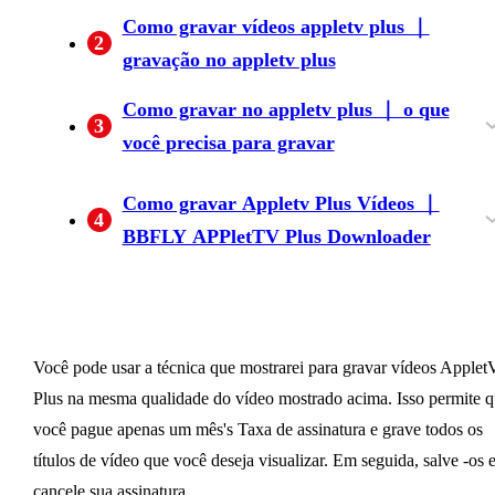
Como gravar vídeos appletv plus ｜
2
gravação no appletv plus
Como gravar no appletv plus ｜ o que
3
você precisa para gravar
O que você precisa para gravar vídeos appletv
Como gravar Appletv Plus Vídeos ｜
4
plus
BBFLY APPletTV Plus Downloader
Instale o BBFLY Apple TV Plus Downloader
Comece a gravar
O que fazer se você puder't Download de um
Como gravar vídeos appletv plus ｜ Como
vídeo?
assistir a vídeos gravados
Você pode usar a técnica que mostrarei para gravar vídeos Applet
Plus na mesma qualidade do vídeo mostrado acima. Isso permite 
você pague apenas um mês's Taxa de assinatura e grave todos os
títulos de vídeo que você deseja visualizar. Em seguida, salve -os 
cancele sua assinatura.