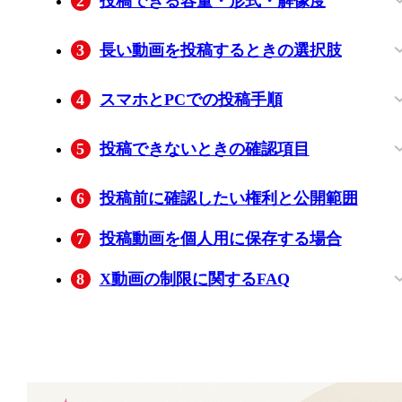
2
投稿できる容量・形式・解像度
MP4・MOVとH.264・AACの条件
縦横比と画質を整える目安
3
長い動画を投稿するときの選択肢
Premiumで投稿する場合
分割投稿や外部リンクを使う場合
4
スマホとPCでの投稿手順
iPhone・Androidアプリから投稿する流れ
PCブラウザから投稿する流れ
5
投稿できないときの確認項目
形式・容量・エンコードを確認する
回線・アプリ・端末を切り分ける
6
投稿前に確認したい権利と公開範囲
7
投稿動画を個人用に保存する場合
8
X動画の制限に関するFAQ
無料アカウントなのに2分20秒を超える動
Premiumでも動画の処理が99％で止まる
投稿後の画質低下を抑えるには何を確認
縦動画はどの比率で作ると画面から見切
画を投稿できたのはなぜですか？
とはありますか？
すればよいですか？
れにくいですか？