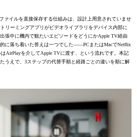
ixの動画ファイルを直接保存する仕組みは、設計上用意されていませ
で、ストリーミングアプリがビデオライブラリをデバイス内部に
張中に機内で観たいエピソードをどうにかApple TV経由
ち着いた答えは一つでした——PCまたはMacでNetflix
はAirPlayを介してApple TVに渡す、という流れです。本記
たうえで、3ステップの代替手順と経路ごとの違いを順に解