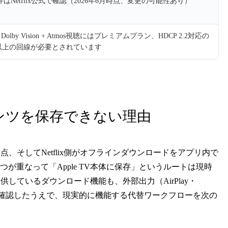
件はNetflix公式で確認（2026年6月時点、変更の可能性あり）
R10 + Dolby Vision + Atmos視聴にはプレミアムプラン、HDCP 2.2対応の
ps以上の回線が必要とされています
xコンテンツを保存できない理由
る点、そしてNetflix側がオフラインダウンロードをアプリ内で
が重なって「Apple TV本体に保存」というルートは現時
けに提供しているダウンロード機能も、外部出力（AirPlay・
を確認したうえで、現実的に機能する代替ワークフローを次の