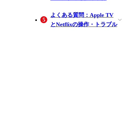
ステップ1の出力ファイル
無料試用の範囲と利用条
よくある質問：Apple TV
5
を確かめる前に知ってお
件
とNetflixの操作・トラブル
きたいこと
Apple TVに直接Netflixのコ
Apple TVでNetflixが突然消
Apple TVでNetflixがフリー
Apple TV 4KはNetflix 4K・
iPhoneやMacからApple TV
Apple TVでNetflixからサイ
PlexとInfuseのどちらが
Netflixのダウンロードが使
保存した動画の利用条件
インターネット接続なし
ンテンツをダウンロード
えた・見られなくなった
ズ・読み込みできないと
Dolby Vision・Dolby Atmos
にNetflixをAirPlayする方法
ンアウト・解約するに
Apple TVでの動画再生に
えるデバイスはどれです
はどこで確認できます
でテレビでNetflixコンテン
できますか？
場合はどうすればよいで
きの対処法は？
に対応していますか？
は？
は？
向いていますか？
か？Apple TVは対象です
か？
ツを視聴する場合の選択
すか？
か？
肢は？