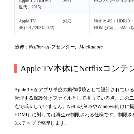
Apple TV HD(第4
対応
tvOSのバージョン要
世代、2015)
Apple TV
対応
Netflix 4K + HD
4K(2017/2021/2022)
HDMI接続、25Mb
出典：Netflixヘルプセンター、MacRumors
Apple TV本体にNetfli
Apple TVがアプリ単位の動作環境として設計されてい
管理する保護付きファイルとして扱っている点、この二つ
点で成立していません。NetflixがiOSやWindows向
HDMI）に対しては再生が制限される仕様です。制限
3ステップで整理します。