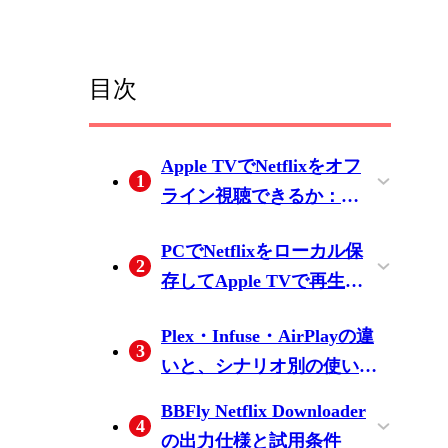
目次
Apple TVでNetflixをオフ
1
ライン視聴できるか：仕
組みと制限の整理
Apple TV世代別のNetflixサ
Apple TV本体にNetflixコン
PCでNetflixをローカル保
2
ポート状況（2026年6月時
テンツを保存できない理
存してApple TVで再生す
点）
由
る：3ステップの流れ
ステップ1：PCまたはMac
ステップ2：Plexまたは
ステップ3：Apple TVから
Plex・Infuse・AirPlayの違
3
でNetflix動画をローカルに
Infuseでライブラリを構成
再生し、オフライン動作
いと、シナリオ別の使い分
保存する
しApple TVに接続する
を確認する
け
BBFly Netflix Downloader
4
の出力仕様と試用条件