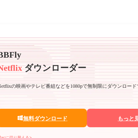
BBFly
Netflix
ダウンローダー
Netflixの映画やテレビ番組などを1080pで無制限にダウンロー
無料ダウンロード
もっと
Macに切り替える>